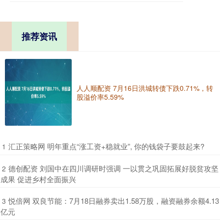
推荐资讯
人人顺配资 7月16日洪城转债下跌0.71%，转
股溢价率5.59%
​汇正策略网 明年重点“涨工资+稳就业”, 你的钱袋子要鼓起来?
1
​德创配资 刘国中在四川调研时强调 一以贯之巩固拓展好脱贫攻坚
2
成果 促进乡村全面振兴
​悦倍网 双良节能：7月18日融券卖出1.58万股，融资融券余额4.13
3
亿元