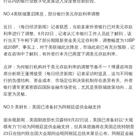
行在内的银行业数字化发展进入深度整合新阶段。
NO.4美联储重启降息，部分银行美元存款利率调整
近日，《每日经济新闻》记者获悉，当前多家外资银行已对美元存款
利率进行了调整。9月22日，记者从汇丰银行工作人员处了解到，该
行当天下午刚下调了部分期限新资金美元定存利率，调整幅度为10BP
或20BP。事实上，对于美联储此次降息，市场此前已有充分预期，记
者在咨询中了解到，有外资行本月已两度下调美元存款利率。
点评：为何银行机构对于美元存款利率的调整节奏不一？博通咨询首
席分析师王蓬博接受《每日经济新闻》记者采访时提及，这与不同银
行的负债结构、资金成本、市场定位和决策机制存在差异有关。外资
银行通常更紧密跟踪国际金融市场变化，尤其是美联储政策动向，反
应更为灵敏。
NO.5 美财长：美国已准备好为阿根廷提供金融支持
据央视新闻，美国财政部长贝森特9月22日说，美国已准备好以“大规
模有力”行动为阿根廷提供金融支持，但具体措施将在美国总统特朗普
23日在纽约联合国大会期间会晤阿根廷总统米莱后公布。阿根廷金融