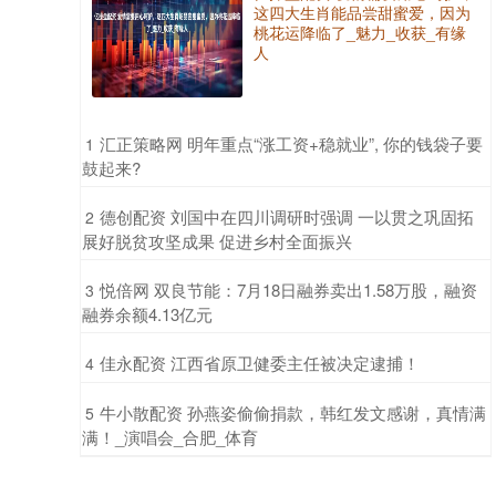
这四大生肖能品尝甜蜜爱，因为
桃花运降临了_魅力_收获_有缘
人
​汇正策略网 明年重点“涨工资+稳就业”, 你的钱袋子要
1
鼓起来?
​德创配资 刘国中在四川调研时强调 一以贯之巩固拓
2
展好脱贫攻坚成果 促进乡村全面振兴
​悦倍网 双良节能：7月18日融券卖出1.58万股，融资
3
融券余额4.13亿元
​佳永配资 江西省原卫健委主任被决定逮捕！
4
​牛小散配资 孙燕姿偷偷捐款，韩红发文感谢，真情满
5
满！_演唱会_合肥_体育