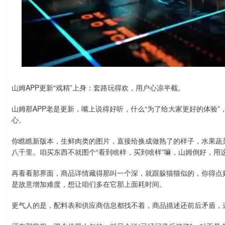
山姆APP更新“戏精”上身：套路玩得欢，用户心凉半截。
山姆那APP老是更新，嘴上说得好听，什么“为了给大家更好的体验
心。
你瞧瞧新版本，生鲜肉类的图片，直接给换成做熟了的样子，水果蔬
八千里。咱买东西不就图个“看到啥样，买到啥样”嘛，山姆倒好，用
再看看那界面，商品详情藏得那叫一个深，就跟躲猫猫似的，你得点
是故意增加难度，想让咱们多在它那上面耗时间。
更气人的是，配料表和供应商信息都找不着，商品描述还前后矛盾，