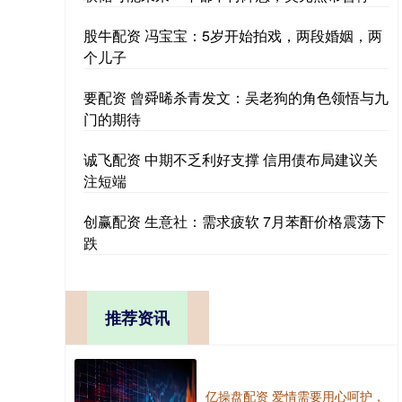
股牛配资 冯宝宝：5岁开始拍戏，两段婚姻，两
个儿子
要配资 曾舜晞杀青发文：吴老狗的角色领悟与九
门的期待
诚飞配资 中期不乏利好支撑 信用债布局建议关
注短端
创赢配资 生意社：需求疲软 7月苯酐价格震荡下
跌
推荐资讯
亿操盘配资 爱情需要用心呵护，