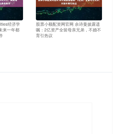
rities经济学
股票小额配资网官网 佘诗曼披露遗
未来一年都
嘱：2亿资产全留母亲兄弟，不婚不
停
育引热议