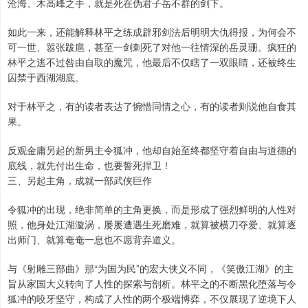
沧海、木高峰之手，就是死在伪君子岳不群的剑下。
如此一来，还能解释林平之练成辟邪剑法后明明大仇得报，为何会不
可一世、嚣张跋扈，甚至一剑刺死了对他一往情深的岳灵珊。疯狂的
林平之逃不过咎由自取的魔咒，他最后不仅瞎了一双眼睛，还被终生
囚禁于西湖湖底。
对于林平之，有的读者表达了惋惜同情之心，有的读者则说他自食其
果。
反观金庸另起的新男主令狐冲，他却自始至终都坚守着自由与道德的
底线，就先付出生命，也要誓死捍卫！
三、另起主角，成就一部武侠巨作
令狐冲的出现，绝非简单的主角更换，而是形成了强烈鲜明的人性对
照，他身处江湖漩涡，屡屡遭遇生死磨难，就算被横刀夺爱、就算逐
出师门、就算奄奄一息也不愿背弃道义。
与《射雕三部曲》那“为国为民”的宏大侠义不同，《笑傲江湖》的主
旨从家国大义转向了人性的探索与剖析。林平之的不断黑化堕落与令
狐冲的咬牙坚守，构成了人性的两个极端博弈，不仅展现了逆境下人