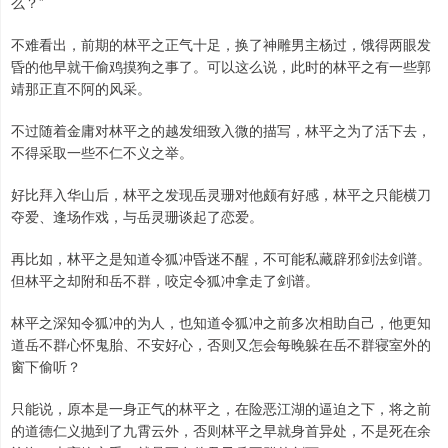
么？”
不难看出，前期的林平之正气十足，换了神雕男主杨过，饿得两眼发
昏的他早就干偷鸡摸狗之事了。可以这么说，此时的林平之有一些郭
靖那正直不阿的风采。
不过随着金庸对林平之的越发细致入微的描写，林平之为了活下去，
不得采取一些不仁不义之举。
好比拜入华山后，林平之发现岳灵珊对他颇有好感，林平之只能横刀
夺爱、逢场作戏，与岳灵珊谈起了恋爱。
再比如，林平之是知道令狐冲昏迷不醒，不可能私藏辟邪剑法剑谱。
但林平之却附和岳不群，咬定令狐冲拿走了剑谱。
林平之深知令狐冲的为人，也知道令狐冲之前多次相助自己，他更知
道岳不群心怀鬼胎、不安好心，否则又怎会每晚躲在岳不群寝室外的
窗下偷听？
只能说，原本是一身正气的林平之，在险恶江湖的逼迫之下，将之前
的道德仁义抛到了九霄云外，否则林平之早就身首异处，不是死在余