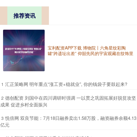
推荐资讯
宝利配资APP下载 博物院丨六角星纹彩陶
罐“跨遗址出差” 仰韶先民的宇宙观藏在纹饰里
​汇正策略网 明年重点“涨工资+稳就业”, 你的钱袋子要鼓起来?
1
​德创配资 刘国中在四川调研时强调 一以贯之巩固拓展好脱贫攻坚
2
成果 促进乡村全面振兴
​悦倍网 双良节能：7月18日融券卖出1.58万股，融资融券余额4.13
3
亿元