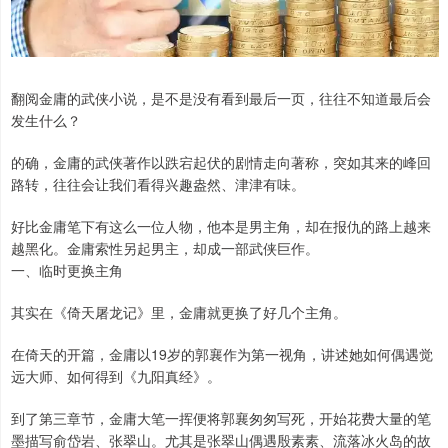
翻阅金庸的武侠小说，是不是没有看到最后一页，往往不知道最后会
发生什么？
的确，金庸的武侠著作以跌宕起伏的剧情走向著称，突如其来的峰回
路转，往往会让我们看得兴趣盎然、津津有味。
好比金庸笔下有这么一位人物，他本是男主角，却在报仇的路上越来
越黑化。金庸索性另起男主，却成一部武侠巨作。
一、临时更换主角
其实在《倚天屠龙记》里，金庸就更换了好几个主角。
在倚天的开篇，金庸以19岁的郭襄作为第一视角，讲述她如何偶遇觉
远大师、如何得到《九阳真经》。
到了第三章节，金庸大笔一挥便将郭襄匆匆写死，开始花费大量的笔
墨描写俞岱岩、张翠山。尤其是张翠山偶遇殷素素、流落冰火岛的故