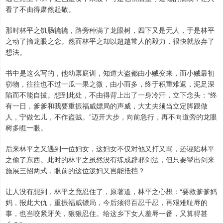
看了不由得肃然起敬。
那时林平之饥肠辘辘，路旁种满了龙眼树，四下又是无人，于是林平
之动了摘龙眼之念。然而林平之却以超越常人的毅力，很快就放弃了
想法。
书中是这么写的，他幼禀庭训，知道大盗都由小贼变来，而小贼最初
窃物，往往也不过一瓜一果之微，由小而多，终于积重难返，泥足深
陷而不能自拔。想到此处，不由得背上出了一身冷汗，立下念头：“终
有一日，爹爹和我要重振福威嫖局的声威，大丈夫须当立定脚跟做
人，宁做乞儿，不作盗贼。”迈开大步，向前急行，再不向道旁的龙眼
树多瞧一眼。
后来林平之又遇到一位妇女，这妇女不仅对他又打又骂，还诬陷林平
之偷了东西。此时的林平之虽然没有练成辟邪剑法，但只要掣出剑来
施展三招两式，眼前的这位泼妇又岂能抵挡？
让人没有想到，林平之竟忍住了，原著道，林平之心想：“要救爹爹妈
妈，报此大仇，重振福威镖局，今后须得百忍千忍，再艰难耻辱的
事，也当咬紧牙关，狠狠忍住。给这乡下女人羞辱一番，又算得甚