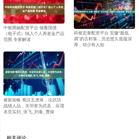
中银两融配资平台 储蓄国债
科银宏泰配资平台 安徽“最低
（电子式）纳入个人养老金产品
调”的古村落，历史悠久底蕴深
范围 专家解读
厚，却少有人知
睿新策略 蜀汉五虎将，论武功
战绩人品，关羽誉为武圣，应谓
名至实归_张飞_刘备_曹操
相关评论