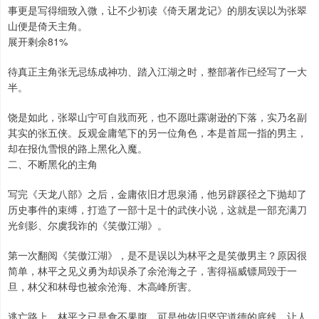
事更是写得细致入微，让不少初读《倚天屠龙记》的朋友误以为张翠
山便是倚天主角。
展开剩余81%
待真正主角张无忌练成神功、踏入江湖之时，整部著作已经写了一大
半。
饶是如此，张翠山宁可自戕而死，也不愿吐露谢逊的下落，实乃名副
其实的张五侠。反观金庸笔下的另一位角色，本是首屈一指的男主，
却在报仇雪恨的路上黑化入魔。
二、不断黑化的主角
写完《天龙八部》之后，金庸依旧才思泉涌，他另辟蹊径之下抛却了
历史事件的束缚，打造了一部十足十的武侠小说，这就是一部充满刀
光剑影、尔虞我诈的《笑傲江湖》。
第一次翻阅《笑傲江湖》，是不是误以为林平之是笑傲男主？原因很
简单，林平之见义勇为却误杀了余沧海之子，害得福威镖局毁于一
旦，林父和林母也被余沧海、木高峰所害。
逃亡路上，林平之已是食不果腹，可是他依旧坚守道德的底线，让人