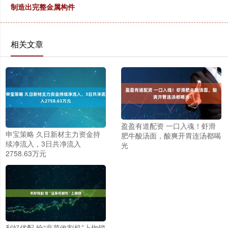
制造出完整金属构件
相关文章
盈盈有道配资 一口入魂！虾滑
申宝策略 久日新材主力资金持
肥牛酸汤面，酸爽开胃连汤都喝
续净流入，3日共净流入
光
2758.63万元
利好优配 给“韭菜收割机”上枷锁