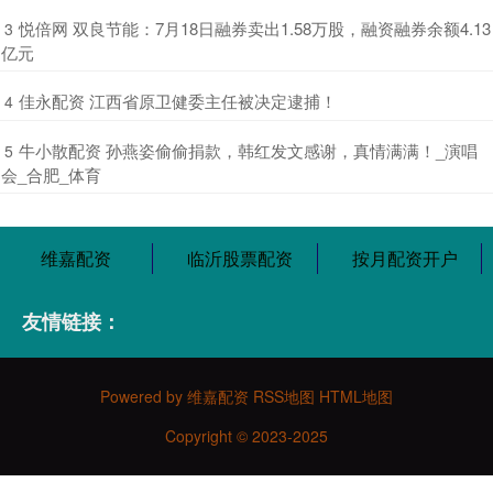
​悦倍网 双良节能：7月18日融券卖出1.58万股，融资融券余额4.13
3
亿元
​佳永配资 江西省原卫健委主任被决定逮捕！
4
​牛小散配资 孙燕姿偷偷捐款，韩红发文感谢，真情满满！_演唱
5
会_合肥_体育
维嘉配资
临沂股票配资
按月配资开户
友情链接：
Powered by
维嘉配资
RSS地图
HTML地图
Copyright
© 2023-2025