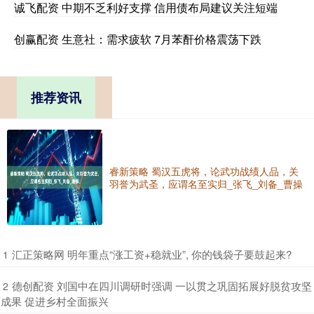
诚飞配资 中期不乏利好支撑 信用债布局建议关注短端
创赢配资 生意社：需求疲软 7月苯酐价格震荡下跌
推荐资讯
睿新策略 蜀汉五虎将，论武功战绩人品，关
羽誉为武圣，应谓名至实归_张飞_刘备_曹操
​汇正策略网 明年重点“涨工资+稳就业”, 你的钱袋子要鼓起来?
1
​德创配资 刘国中在四川调研时强调 一以贯之巩固拓展好脱贫攻坚
2
成果 促进乡村全面振兴