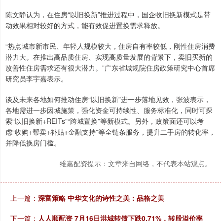
陈文静认为，在住房“以旧换新”推进过程中，国企收旧换新模式是带
动效果相对较好的方式，能有效促进置换需求释放。
“热点城市新市民、年轻人规模较大，住房自有率较低，刚性住房消费
潜力大。在推出高品质住房、实现高质量发展的背景下，卖旧买新的
改善性住房需求还有很大潜力。”广东省城规院住房政策研究中心首席
研究员李宇嘉表示。
谈及未来各地如何推动住房“以旧换新”进一步落地见效，张波表示，
各地需进一步因城施策，强化资金可持续性、服务标准化，同时可探
索“以旧换新+REITs”“跨城置换”等新模式。另外，政策面还可以考
虑“收购+帮卖+补贴+金融支持”等全链条服务，提升二手房的转化率，
并降低换房门槛。
维嘉配资提示：文章来自网络，不代表本站观点。
上一篇：
深富策略 中华文化的诗性之美：品格之美
下一篇：
人人顺配资 7月16日洪城转债下跌0.71%，转股溢价率