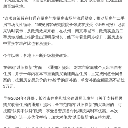
超百城落地。
“该项政策旨在打通存量房与增量房市场的流通壁垒，推动新房与二手
房市场良性循环。”58安居客研究院院长张波在接受《证券日报》记者
采访时表示，从政策效果来看，在杭州、南京等城市，政策实施后二
手房短期线上挂牌量出现明显增长，线下带看量同步提升，新房成交
中置换客群占比也有所提升。
今年以来，各地正不断升级相关政策。
在鼓励“以旧换新”方面，《通知》提出，对本市家庭或个人出售自有
住房，并于一年内在本市重新购买新建商品住房，且完成网签合同备
案的，按新房交易总价的1%给予购房补贴，单套补贴金额最高不超过
3万元。
早在2024年4月份，长沙市住房和城乡建设局印发的《关于支持居民
购买改善住房的通知》提出，全市范围内“以旧换新”购买新房的，可
按照“认房不认贷”政策，享受首套房首付比和按揭利率优惠。本次
《通知》进一步优化举措，加大对住房“以旧换新”的支持力度。