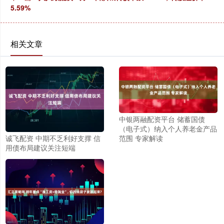
5.59%
相关文章
中银两融配资平台 储蓄国债
（电子式）纳入个人养老金产品
诚飞配资 中期不乏利好支撑 信
范围 专家解读
用债布局建议关注短端