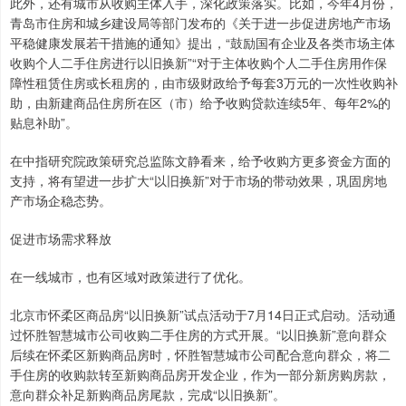
此外，还有城市从收购主体入手，深化政策落实。比如，今年4月份，
青岛市住房和城乡建设局等部门发布的《关于进一步促进房地产市场
平稳健康发展若干措施的通知》提出，“鼓励国有企业及各类市场主体
收购个人二手住房进行以旧换新”“对于主体收购个人二手住房用作保
障性租赁住房或长租房的，由市级财政给予每套3万元的一次性收购补
助，由新建商品住房所在区（市）给予收购贷款连续5年、每年2%的
贴息补助”。
在中指研究院政策研究总监陈文静看来，给予收购方更多资金方面的
支持，将有望进一步扩大“以旧换新”对于市场的带动效果，巩固房地
产市场企稳态势。
促进市场需求释放
在一线城市，也有区域对政策进行了优化。
北京市怀柔区商品房“以旧换新”试点活动于7月14日正式启动。活动通
过怀胜智慧城市公司收购二手住房的方式开展。“以旧换新”意向群众
后续在怀柔区新购商品房时，怀胜智慧城市公司配合意向群众，将二
手住房的收购款转至新购商品房开发企业，作为一部分新房购房款，
意向群众补足新购商品房尾款，完成“以旧换新”。