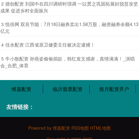
​德创配资 刘国中在四川调研时强调 一以贯之巩固拓展好脱贫攻坚
2
成果 促进乡村全面振兴
​悦倍网 双良节能：7月18日融券卖出1.58万股，融资融券余额4.13
3
亿元
​佳永配资 江西省原卫健委主任被决定逮捕！
4
​牛小散配资 孙燕姿偷偷捐款，韩红发文感谢，真情满满！_演唱
5
会_合肥_体育
维嘉配资
临沂股票配资
按月配资开户
友情链接：
Powered by
维嘉配资
RSS地图
HTML地图