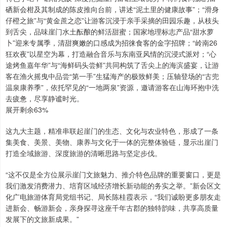
硒新会柑及其制成的陈皮推向台前，讲述“泥土里的健康故事”；“滑身
仔橙之旅”与“黄金蔗之恋”让游客沉浸于亲手采摘的田园乐趣，从枝头
到舌尖，品味崖门水土酝酿的鲜活甜蜜；国家地理标志产品“甜水萝
卜”迎来专属季，清甜爽嫩的口感成为招徕食客的金字招牌；“岭南26
狂欢夜”以星空为幕，打造融合音乐与东南亚风情的沉浸式派对；“心
途烤鱼嘉年华”与“海鲜码头尝鲜”共同构筑了舌尖上的海滨盛宴，让游
客在渔火摇曳中品尝“第一手”生猛海产的极致鲜美；压轴登场的“古兜
温泉康养季”，依托罕见的“一地两泉”资源，邀请游客在山海环抱中洗
去疲惫，尽享静谧时光。
展开剩余63%
这九大主题，精准串联起崖门的生态、文化与农业特色，形成了一条
集美食、美景、美物、康养与文化于一体的完整体验链，显示出崖门
打造全域旅游、深度旅游的清晰思路与坚定步伐。
“这不仅是全方位展示崖门文旅魅力、推介特色品牌的重要窗口，更是
我们激发消费潜力、培育区域经济增长新动能的务实之举。”新会区文
化广电旅游体育局党组书记、局长陈桂霞表示，“我们诚盼更多朋友走
进新会、畅游新会，亲身探寻这座千年古郡的独特韵味，共享高质量
发展下的文旅新成果。”