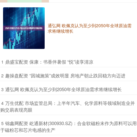
通弘网 欧佩克认为至少到2050年全球原油需
求将继续增长
​鼎盛宝配资 保康：书香伴暑假 “悦”读享清凉
1
​趣操盘配资 “因城施策”成效明显 房地产朝止跌回稳方向迈进
2
​通弘网 欧佩克认为至少到2050年全球原油需求将继续增长
3
​万生优配 市场监管总局：上半年汽车、化学原料等领域制造业并
4
购交易表现亮眼
​锦鑫网配资 屹通新材(300930.SZ)：合金软磁粉末作为原料可以用
5
于磁粉芯和芯片电感的生产