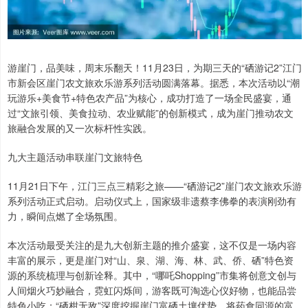
游崖门，品美味，周末乐翻天！11月23日，为期三天的“硒游记2”江门
市新会区崖门农文旅欢乐游系列活动圆满落幕。据悉，本次活动以“潮
玩游乐+美食节+特色农产品”为核心，成功打造了一场全民盛宴，通
过“文旅引领、美食拉动、农业赋能”的创新模式，成为崖门推动农文
旅融合发展的又一次标杆性实践。
九大主题活动串联崖门文旅特色
11月21日下午，江门三点三精彩之旅——“硒游记2”崖门农文旅欢乐游
系列活动正式启动。启动仪式上，国家级非遗蔡李佛拳的表演刚劲有
力，瞬间点燃了全场氛围。
本次活动最受关注的是九大创新主题的推介盛宴，这不仅是一场内容
丰富的展示，更是崖门对“山、泉、湖、海、林、武、侨、硒”特色资
源的系统梳理与创新诠释。其中，“哪吒Shopping”市集将创意文创与
人间烟火巧妙融合，霓虹闪烁间，游客既可淘选心仪好物，也能品尝
特色小吃；“硒柑无敌”深度挖掘崖门富硒土壤优势，将药食同源的富