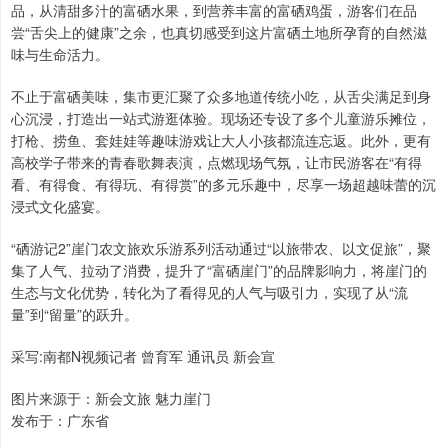
品，从清甜多汁的富硒水果，到营养丰富的富硒鸡蛋，游客们在品
尝“舌尖上的健康”之余，也真切感受到这片富硒土地所孕育的自然滋
味与生命活力。
不止于富硒美味，集市更汇聚了众多地道传统小吃，从舌尖满足到身
心沉浸，打造出一站式游逛体验。现场还专设了多个儿童游乐摊位，
打枪、捞鱼、套娃娃等趣味游戏让大人小孩都流连忘返。此外，更有
高校学子带来的青春歌舞表演，点燃现场气氛，让市民游客在“有得
看、有得食、有得玩、有得赏”的多元乐趣中，尽享一场超越味蕾的沉
浸式文化盛宴。
“硒游记2”崖门农文旅欢乐游系列活动通过“以旅带农、以文促旅”，聚
集了人气、拉动了消费，提升了“富硒崖门”的品牌影响力，将崖门的
生态与文化优势，转化为了看得见的人气与吸引力，实现了从“流
量”到“留量”的跃升。
采写:南都N视频记者 曾育军 通讯员 新会宣
图片来源于：新会文旅 魅力崖门
发布于：广东省