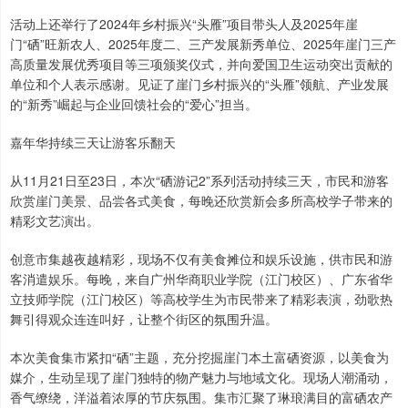
活动上还举行了2024年乡村振兴“头雁”项目带头人及2025年崖
门“硒”旺新农人、2025年度二、三产发展新秀单位、2025年崖门三产
高质量发展优秀项目等三项颁奖仪式，并向爱国卫生运动突出贡献的
单位和个人表示感谢。见证了崖门乡村振兴的“头雁”领航、产业发展
的“新秀”崛起与企业回馈社会的“爱心”担当。
嘉年华持续三天让游客乐翻天
从11月21日至23日，本次“硒游记2”系列活动持续三天，市民和游客
欣赏崖门美景、品尝各式美食，每晚还欣赏新会多所高校学子带来的
精彩文艺演出。
创意市集越夜越精彩，现场不仅有美食摊位和娱乐设施，供市民和游
客消遣娱乐。每晚，来自广州华商职业学院（江门校区）、广东省华
立技师学院（江门校区）等高校学生为市民带来了精彩表演，劲歌热
舞引得观众连连叫好，让整个街区的氛围升温。
本次美食集市紧扣“硒”主题，充分挖掘崖门本土富硒资源，以美食为
媒介，生动呈现了崖门独特的物产魅力与地域文化。现场人潮涌动，
香气缭绕，洋溢着浓厚的节庆氛围。集市汇聚了琳琅满目的富硒农产