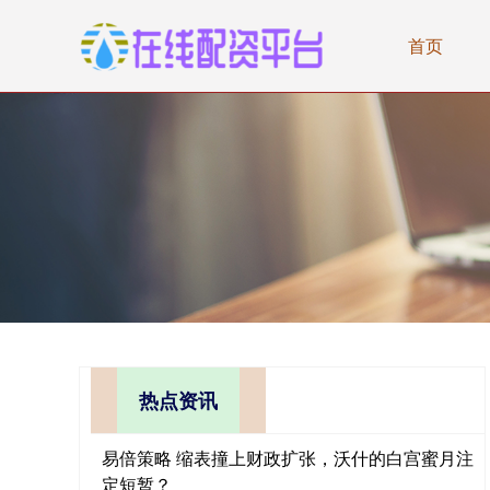
首页
热点资讯
易倍策略 缩表撞上财政扩张，沃什的白宫蜜月注
定短暂？