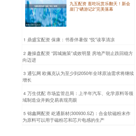
九五配资 逛吃玩赏乐翻天！新会
崖门“硒游记2”完美落幕
​鼎盛宝配资 保康：书香伴暑假 “悦”读享清凉
1
​趣操盘配资 “因城施策”成效明显 房地产朝止跌回稳方
2
向迈进
​通弘网 欧佩克认为至少到2050年全球原油需求将继续
3
增长
​万生优配 市场监管总局：上半年汽车、化学原料等领
4
域制造业并购交易表现亮眼
​锦鑫网配资 屹通新材(300930.SZ)：合金软磁粉末作
5
为原料可以用于磁粉芯和芯片电感的生产