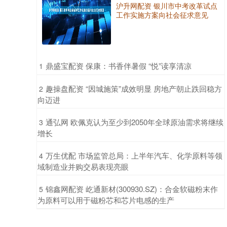
沪升网配资 银川市中考改革试点
工作实施方案向社会征求意见
​鼎盛宝配资 保康：书香伴暑假 “悦”读享清凉
1
​趣操盘配资 “因城施策”成效明显 房地产朝止跌回稳方
2
向迈进
​通弘网 欧佩克认为至少到2050年全球原油需求将继续
3
增长
​万生优配 市场监管总局：上半年汽车、化学原料等领
4
域制造业并购交易表现亮眼
​锦鑫网配资 屹通新材(300930.SZ)：合金软磁粉末作
5
为原料可以用于磁粉芯和芯片电感的生产