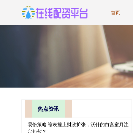
首页
热点资讯
易倍策略 缩表撞上财政扩张，沃什的白宫蜜月注
定短暂？