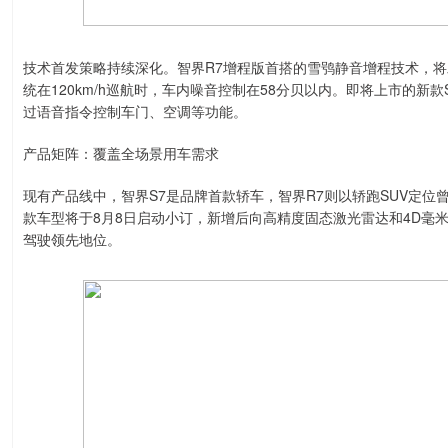
技术首发策略持续深化。智界R7增程版首搭的雪鸮静音增程技术，
统在120km/h巡航时，车内噪音控制在58分贝以内。即将上市的新
过语音指令控制车门、空调等功能。
产品矩阵：覆盖全场景用车需求
现有产品线中，智界S7是品牌首款轿车，智界R7则以轿跑SUV定位曾
款车型将于8月8日启动小订，新增后向高精度固态激光雷达和4D毫米
驾驶领先地位。