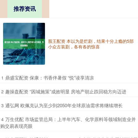
推荐资讯
股王配资 本以为是烂剧，结果十分上瘾的5部
小众古装剧，各有各的惊喜
​鼎盛宝配资 保康：书香伴暑假 “悦”读享清凉
1
​趣操盘配资 “因城施策”成效明显 房地产朝止跌回稳方向迈进
2
​通弘网 欧佩克认为至少到2050年全球原油需求将继续增长
3
​万生优配 市场监管总局：上半年汽车、化学原料等领域制造业并
4
购交易表现亮眼