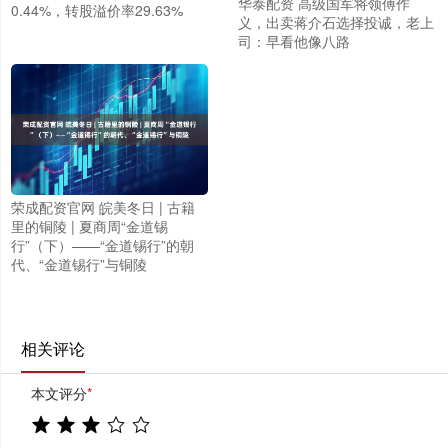
华泰配资 高级国军将领傅作
0.44%，转股溢价率29.63%
义，出卖蒋介石选择投诚，老上
司：早看他像八路
荣成配资官网 皖美冬日 | 古籍
里的铜陵 | 夏商周“金道锡
行”（下）——“金道锡行”的朝
代、“金道锡行”与铜陵
相关评论
本文评分
*