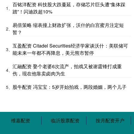
百铭洋配资 科技股大跌蔓延，存储芯片巨头遭“集体踩
1、
踏”！闪迪跌超10%
易倍策略 缩表撞上财政扩张，沃什的白宫蜜月注定短
2、
暂？
互盈配资 Citadel Securities经济学家谈沃什：美联储可
3、
能未来一年都不再降息，美元熊市暂停
汇融配资 娶个老婆6次流产，拍戏又被谢霆锋打成重
4、
伤，现在他靠卖卤肉为生
股牛配资 冯宝宝：5岁开始拍戏，两段婚姻，两个儿子
5、
维嘉配资
临沂股票配资
按月配资开户