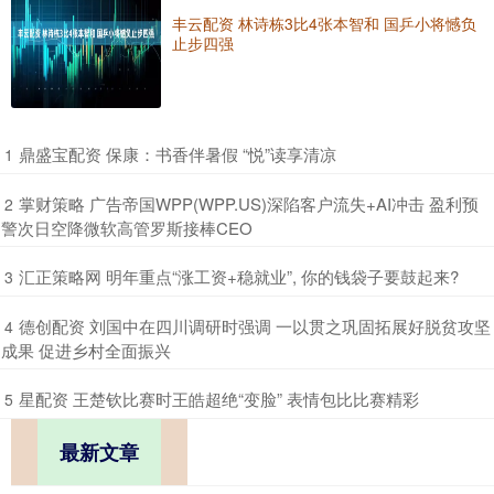
丰云配资 林诗栋3比4张本智和 国乒小将憾负
止步四强
​鼎盛宝配资 保康：书香伴暑假 “悦”读享清凉
1
​掌财策略 广告帝国WPP(WPP.US)深陷客户流失+AI冲击 盈利预
2
警次日空降微软高管罗斯接棒CEO
​汇正策略网 明年重点“涨工资+稳就业”, 你的钱袋子要鼓起来?
3
​德创配资 刘国中在四川调研时强调 一以贯之巩固拓展好脱贫攻坚
4
成果 促进乡村全面振兴
​星配资 王楚钦比赛时王皓超绝“变脸” 表情包比比赛精彩
5
最新文章