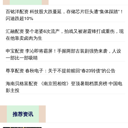
百铭洋配资 科技股大跌蔓延，存储芯片巨头遭“集体踩踏”！
闪迪跌超10%
汇融配资 娶个老婆6次流产，拍戏又被谢霆锋打成重伤，现
在他靠卖卤肉为生
申宝配资 李沁即将霸屏！手握两部古装剧强势来袭，人设
一部比一部吸睛
尊享配资 春秋电子：关于不提前赎回“春23转债”的公告
海南贝格富配资 《南京照相馆》登顶暑期档票房榜 中国电
影主投
推荐资讯