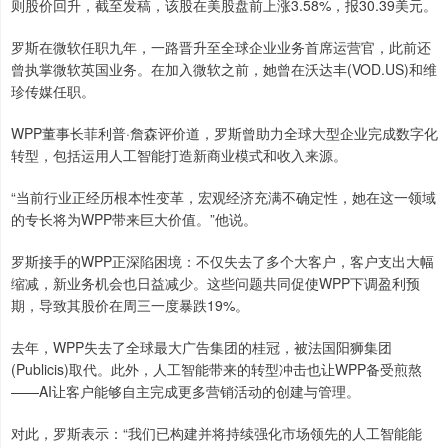
则股价回升，截至发稿，该股在美股盘前上涨3.58%，报30.39美元。
罗斯在微软任职九年，一路晋升至全球企业业务首席运营官，此前还
曾执掌微软英国业务。在加入微软之前，她曾在沃达丰(VOD.US)和维
珍传媒任职。
WPP董事长菲利普·詹森评价道，罗斯曾助力全球大型企业完成数字化
转型，包括运用人工智能打造新商业模式和收入来源。
“当前行业正经历根本性变革，宏观经济充满不确定性，她在这一领域
的专长将为WPP带来巨大价值。”他说。
罗斯接手的WPP正深陷困境：不仅失去了多个大客户，客户支出大幅
缩减，新业务机会也日益减少。这些问题共同促使WPP下调盈利预
期，导致其股价在周三一度暴跌19%。
去年，WPP失去了全球最大广告集团的桂冠，被法国阳狮集团
(Publicis)取代。此外，人工智能带来的转型冲击也让WPP备受煎熬
——AI让客户能够自主完成更多营销活动的创建与管理。
对此，罗斯表示：“我们已构建并将持续强化市场领先的人工智能能