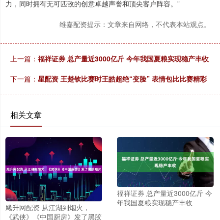
力，同时拥有无可匹敌的创意卓越声誉和顶尖客户阵容。”
维嘉配资提示：文章来自网络，不代表本站观点。
上一篇：
福祥证券 总产量近3000亿斤 今年我国夏粮实现稳产丰收
下一篇：
星配资 王楚钦比赛时王皓超绝“变脸” 表情包比比赛精彩
相关文章
福祥证券 总产量近3000亿斤 今
年我国夏粮实现稳产丰收
飚升网配资 从江湖到烟火，
《武侠》《中国厨房》发了黑胶