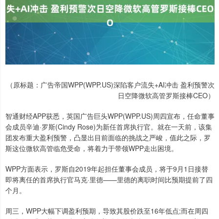
（原标题：广告帝国WPP(WPP.US)深陷客户流失+AI冲击 盈利预警次
日空降微软高管罗斯接棒CEO）
智通财经APP获悉，英国广告巨头WPP(WPP.US)周四宣布，任命董事
会成员辛迪·罗斯(Cindy Rose)为新任首席执行官。就在一天前，该集
团发布重大盈利预警，凸显出目前面临的挑战之严峻，值此之际，罗
斯这位微软高管临危受命，将着力于带领WPP走出困境。
WPP方面表示，罗斯自2019年起担任董事会成员，将于9月1日接替
即将离任的首席执行官马克·里德——里德的离职时间比预期提前了四
个月。
周三，WPP大幅下调盈利预期，导致其股价跌至16年低点;而在周四