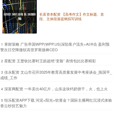
长富资本配资 【高考作文】作文标题、首
段、主体段落提纲拟写训练
​掌财策略 广告帝国WPP(WPP.US)深陷客户流失+AI冲击 盈利预
1
警次日空降微软高管罗斯接棒CEO
​星配资 王楚钦比赛时王皓超绝“变脸” 表情包比比赛精彩
2
​佳永配资 文山市召开2025年教育高质量发展中考座谈会_陈国平_
3
成绩_工作
​深富网配资 一年卖出40亿片，山东这块钙奶饼干，火，也上火
4
​恒乐配资APP下载 河泥+阳光=软黄金？国际主播网红沉浸式体验
5
香云纱技艺魅力