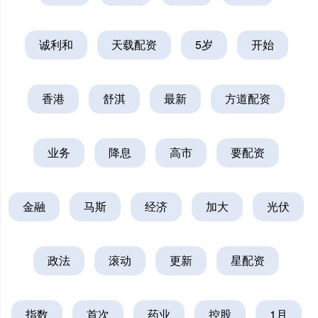
诚利和
天载配资
5岁
开始
香港
舒淇
最新
方道配资
业务
降息
高市
要配资
金融
马斯
经济
加大
光伏
政法
滚动
更新
星配资
指数
首次
药业
控股
1月