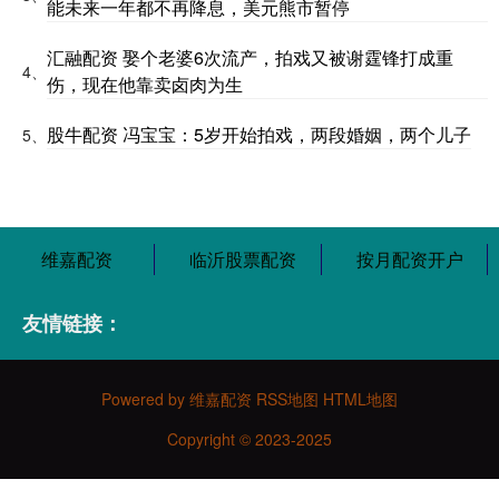
能未来一年都不再降息，美元熊市暂停
汇融配资 娶个老婆6次流产，拍戏又被谢霆锋打成重
4、
伤，现在他靠卖卤肉为生
股牛配资 冯宝宝：5岁开始拍戏，两段婚姻，两个儿子
5、
维嘉配资
临沂股票配资
按月配资开户
友情链接：
Powered by
维嘉配资
RSS地图
HTML地图
Copyright
© 2023-2025