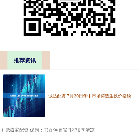
推荐资讯
诚达配资 7月30日华中市场铸造生铁价格稳
​鼎盛宝配资 保康：书香伴暑假 “悦”读享清凉
1