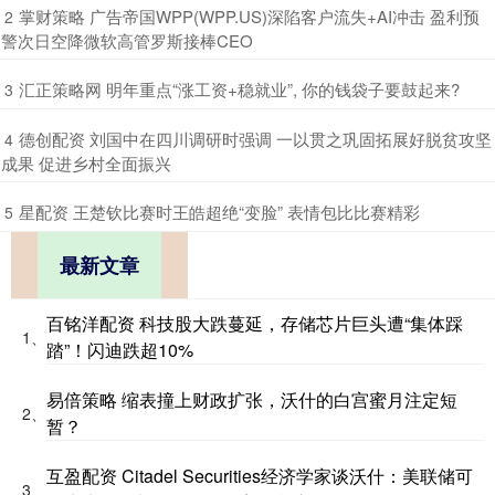
​掌财策略 广告帝国WPP(WPP.US)深陷客户流失+AI冲击 盈利预
2
警次日空降微软高管罗斯接棒CEO
​汇正策略网 明年重点“涨工资+稳就业”, 你的钱袋子要鼓起来?
3
​德创配资 刘国中在四川调研时强调 一以贯之巩固拓展好脱贫攻坚
4
成果 促进乡村全面振兴
​星配资 王楚钦比赛时王皓超绝“变脸” 表情包比比赛精彩
5
最新文章
百铭洋配资 科技股大跌蔓延，存储芯片巨头遭“集体踩
1、
踏”！闪迪跌超10%
易倍策略 缩表撞上财政扩张，沃什的白宫蜜月注定短
2、
暂？
互盈配资 Citadel Securities经济学家谈沃什：美联储可
3、