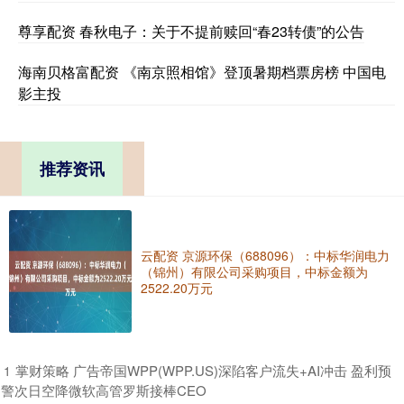
尊享配资 春秋电子：关于不提前赎回“春23转债”的公告
海南贝格富配资 《南京照相馆》登顶暑期档票房榜 中国电
影主投
推荐资讯
云配资 京源环保（688096）：中标华润电力
（锦州）有限公司采购项目，中标金额为
2522.20万元
​掌财策略 广告帝国WPP(WPP.US)深陷客户流失+AI冲击 盈利预
1
警次日空降微软高管罗斯接棒CEO