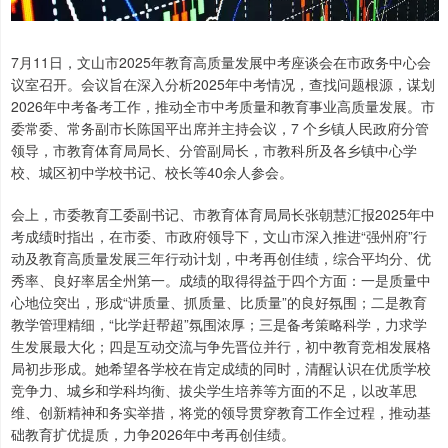
7月11日，文山市2025年教育高质量发展中考座谈会在市政务中心会
议室召开。会议旨在深入分析2025年中考情况，查找问题根源，谋划
2026年中考备考工作，推动全市中考质量和教育事业高质量发展。市
委常委、常务副市长陈国平出席并主持会议，7 个乡镇人民政府分管
领导，市教育体育局局长、分管副局长，市教科所及各乡镇中心学
校、城区初中学校书记、校长等40余人参会。
会上，市委教育工委副书记、市教育体育局局长张朝慧汇报2025年中
考成绩时指出，在市委、市政府领导下，文山市深入推进“强州府”行
动及教育高质量发展三年行动计划，中考再创佳绩，综合平均分、优
秀率、良好率居全州第一。成绩的取得得益于四个方面：一是质量中
心地位突出，形成“讲质量、抓质量、比质量”的良好氛围；二是教育
教学管理精细，“比学赶帮超”氛围浓厚；三是备考策略科学，力求学
生发展最大化；四是互动交流与争先晋位并行，初中教育竞相发展格
局初步形成。她希望各学校在肯定成绩的同时，清醒认识在优质学校
竞争力、城乡和学科均衡、拔尖学生培养等方面的不足，以改革思
维、创新精神和务实举措，将党的领导贯穿教育工作全过程，推动基
础教育扩优提质，力争2026年中考再创佳绩。