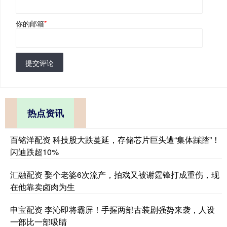
你的邮箱
*
提交评论
热点资讯
百铭洋配资 科技股大跌蔓延，存储芯片巨头遭“集体踩踏”！
闪迪跌超10%
汇融配资 娶个老婆6次流产，拍戏又被谢霆锋打成重伤，现
在他靠卖卤肉为生
申宝配资 李沁即将霸屏！手握两部古装剧强势来袭，人设
一部比一部吸睛