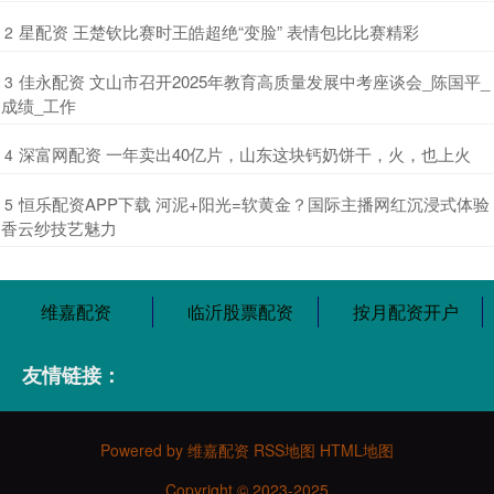
​星配资 王楚钦比赛时王皓超绝“变脸” 表情包比比赛精彩
2
​佳永配资 文山市召开2025年教育高质量发展中考座谈会_陈国平_
3
成绩_工作
​深富网配资 一年卖出40亿片，山东这块钙奶饼干，火，也上火
4
​恒乐配资APP下载 河泥+阳光=软黄金？国际主播网红沉浸式体验
5
香云纱技艺魅力
维嘉配资
临沂股票配资
按月配资开户
友情链接：
Powered by
维嘉配资
RSS地图
HTML地图
Copyright
© 2023-2025