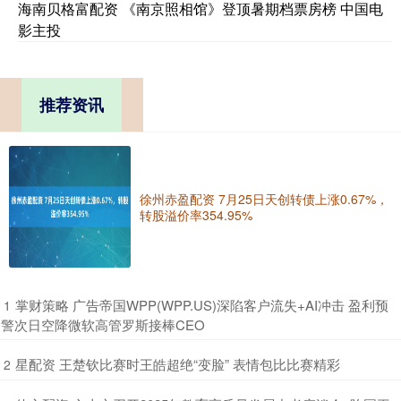
海南贝格富配资 《南京照相馆》登顶暑期档票房榜 中国电
影主投
推荐资讯
徐州赤盈配资 7月25日天创转债上涨0.67%，
转股溢价率354.95%
​掌财策略 广告帝国WPP(WPP.US)深陷客户流失+AI冲击 盈利预
1
警次日空降微软高管罗斯接棒CEO
​星配资 王楚钦比赛时王皓超绝“变脸” 表情包比比赛精彩
2