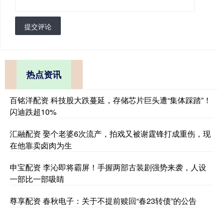
提交评论
热点资讯
百铭洋配资 科技股大跌蔓延，存储芯片巨头遭“集体踩踏”！
闪迪跌超10%
汇融配资 娶个老婆6次流产，拍戏又被谢霆锋打成重伤，现
在他靠卖卤肉为生
申宝配资 李沁即将霸屏！手握两部古装剧强势来袭，人设
一部比一部吸睛
尊享配资 春秋电子：关于不提前赎回“春23转债”的公告