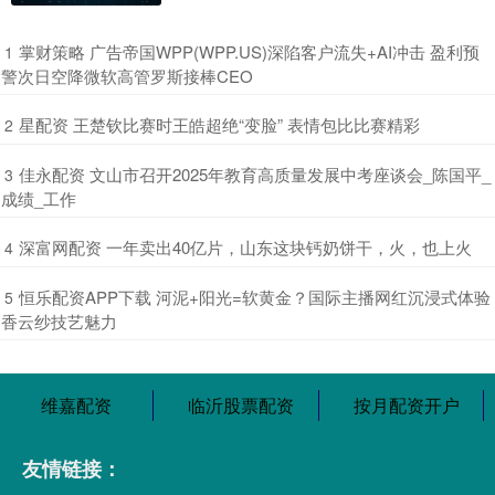
​掌财策略 广告帝国WPP(WPP.US)深陷客户流失+AI冲击 盈利预
1
警次日空降微软高管罗斯接棒CEO
​星配资 王楚钦比赛时王皓超绝“变脸” 表情包比比赛精彩
2
​佳永配资 文山市召开2025年教育高质量发展中考座谈会_陈国平_
3
成绩_工作
​深富网配资 一年卖出40亿片，山东这块钙奶饼干，火，也上火
4
​恒乐配资APP下载 河泥+阳光=软黄金？国际主播网红沉浸式体验
5
香云纱技艺魅力
维嘉配资
临沂股票配资
按月配资开户
友情链接：