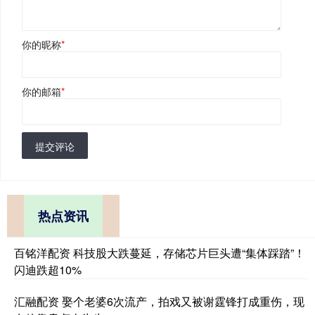
你的昵称
*
你的邮箱
*
提交评论
热点资讯
百铭洋配资 科技股大跌蔓延，存储芯片巨头遭“集体踩踏”！
闪迪跌超10%
汇融配资 娶个老婆6次流产，拍戏又被谢霆锋打成重伤，现