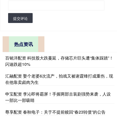
提交评论
热点资讯
百铭洋配资 科技股大跌蔓延，存储芯片巨头遭“集体踩踏”！
闪迪跌超10%
汇融配资 娶个老婆6次流产，拍戏又被谢霆锋打成重伤，现
在他靠卖卤肉为生
申宝配资 李沁即将霸屏！手握两部古装剧强势来袭，人设
一部比一部吸睛
尊享配资 春秋电子：关于不提前赎回“春23转债”的公告