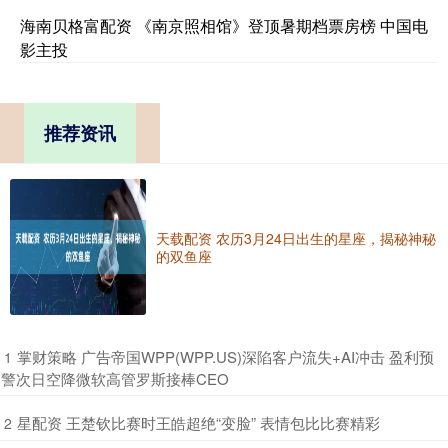
海南贝格富配资 《南京照相馆》登顶暑期档票房榜 中国电
影主投
推荐资讯
天载配资 农历3月24日出生的星座，揭秘神秘
的双鱼座
​掌财策略 广告帝国WPP(WPP.US)深陷客户流失+AI冲击 盈利预
1
警次日空降微软高管罗斯接棒CEO
​星配资 王楚钦比赛时王皓超绝“变脸” 表情包比比赛精彩
2