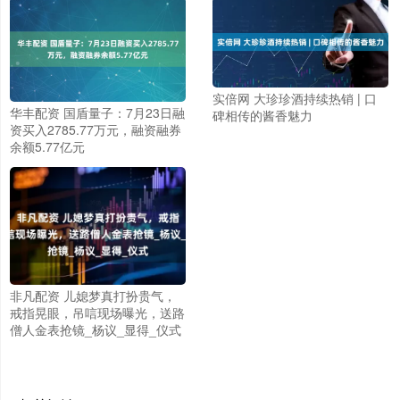
实倍网 大珍珍酒持续热销 | 口
华丰配资 国盾量子：7月23日融
碑相传的酱香魅力
资买入2785.77万元，融资融券
余额5.77亿元
非凡配资 儿媳梦真打扮贵气，
戒指晃眼，吊唁现场曝光，送路
僧人金表抢镜_杨议_显得_仪式