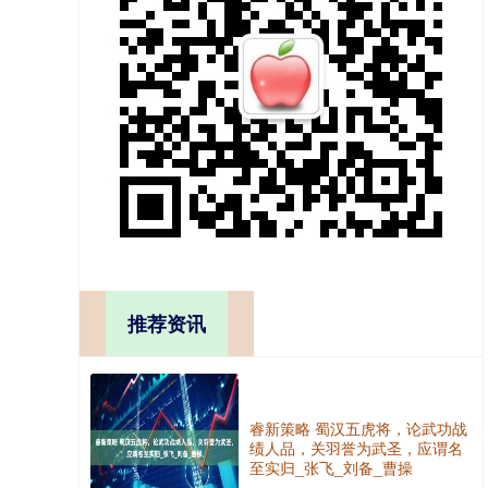
推荐资讯
睿新策略 蜀汉五虎将，论武功战
绩人品，关羽誉为武圣，应谓名
至实归_张飞_刘备_曹操