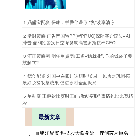
​鼎盛宝配资 保康：书香伴暑假 “悦”读享清凉
1
​掌财策略 广告帝国WPP(WPP.US)深陷客户流失+AI
2
冲击 盈利预警次日空降微软高管罗斯接棒CEO
​汇正策略网 明年重点“涨工资+稳就业”, 你的钱袋子要
3
鼓起来?
​德创配资 刘国中在四川调研时强调 一以贯之巩固拓
4
展好脱贫攻坚成果 促进乡村全面振兴
​星配资 王楚钦比赛时王皓超绝“变脸” 表情包比比赛精
5
彩
最新文章
百铭洋配资 科技股大跌蔓延，存储芯片巨头