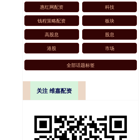
惠红网配资
科技
钱程策略配资
板块
高股息
股息
港股
市场
全部话题标签
关注 维嘉配资