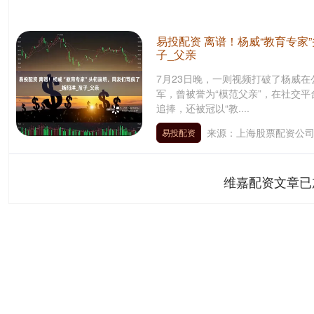
易投配资 离谱！杨威“教育专家
子_父亲
7月23日晚，一则视频打破了杨威
军，曾被誉为“模范父亲”，在社交
追捧，还被冠以“教....
来源：上海股票配资公
易投配资
维嘉配资文章已