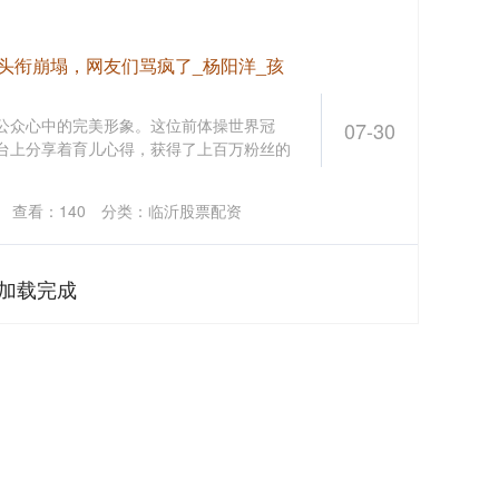
”头衔崩塌，网友们骂疯了_杨阳洋_孩
在公众心中的完美形象。这位前体操世界冠
07-30
平台上分享着育儿心得，获得了上百万粉丝的
司
查看：
140
分类：
临沂股票配资
加载完成