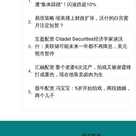
1、
遭“集体踩踏”！闪迪跌超10%
易倍策略 缩表撞上财政扩张，沃什的白宫蜜
2、
月注定短暂？
互盈配资 Citadel Securities经济学家谈沃
什：美联储可能未来一年都不再降息，美元
3、
熊市暂停
汇融配资 娶个老婆6次流产，拍戏又被谢霆锋
4、
打成重伤，现在他靠卖卤肉为生
股牛配资 冯宝宝：5岁开始拍戏，两段婚姻，
5、
两个儿子
维嘉配资