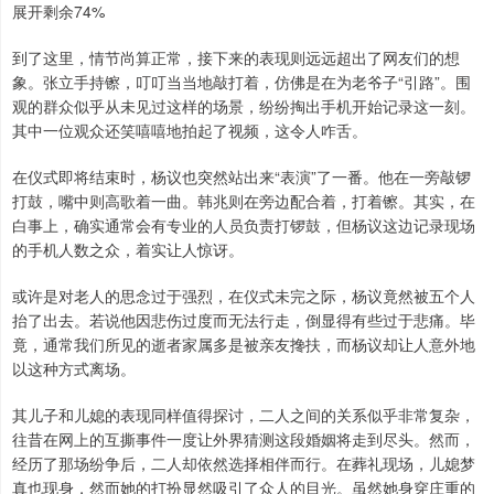
展开剩余74%
到了这里，情节尚算正常，接下来的表现则远远超出了网友们的想
象。张立手持镲，叮叮当当地敲打着，仿佛是在为老爷子“引路”。围
观的群众似乎从未见过这样的场景，纷纷掏出手机开始记录这一刻。
其中一位观众还笑嘻嘻地拍起了视频，这令人咋舌。
在仪式即将结束时，杨议也突然站出来“表演”了一番。他在一旁敲锣
打鼓，嘴中则高歌着一曲。韩兆则在旁边配合着，打着镲。其实，在
白事上，确实通常会有专业的人员负责打锣鼓，但杨议这边记录现场
的手机人数之众，着实让人惊讶。
或许是对老人的思念过于强烈，在仪式未完之际，杨议竟然被五个人
抬了出去。若说他因悲伤过度而无法行走，倒显得有些过于悲痛。毕
竟，通常我们所见的逝者家属多是被亲友搀扶，而杨议却让人意外地
以这种方式离场。
其儿子和儿媳的表现同样值得探讨，二人之间的关系似乎非常复杂，
往昔在网上的互撕事件一度让外界猜测这段婚姻将走到尽头。然而，
经历了那场纷争后，二人却依然选择相伴而行。在葬礼现场，儿媳梦
真也现身，然而她的打扮显然吸引了众人的目光。虽然她身穿庄重的