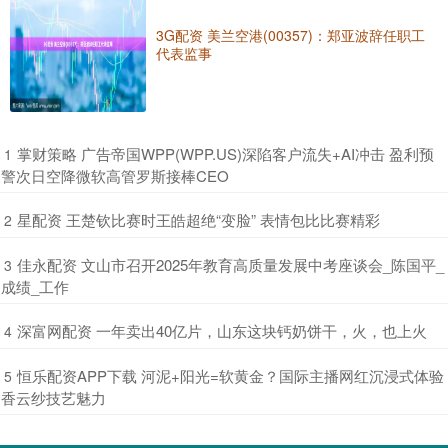
3G配资 美兰空港(00357)：郑亚波辞任职工
代表监事
​掌财策略 广告帝国WPP(WPP.US)深陷客户流失+AI冲击 盈利预
1
警次日空降微软高管罗斯接棒CEO
​星配资 王楚钦比赛时王皓超绝“变脸” 表情包比比赛精彩
2
​佳永配资 文山市召开2025年教育高质量发展中考座谈会_陈国平_
3
成绩_工作
​深富网配资 一年卖出40亿片，山东这块钙奶饼干，火，也上火
4
​恒乐配资APP下载 河泥+阳光=软黄金？国际主播网红沉浸式体验
5
香云纱技艺魅力