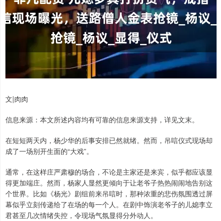
文|肉肉
信息来源：本文所述内容均有可靠的信息来源支持，详见文末。
在短短两天内，杨少华的后事安排已然就绪。然而，吊唁仪式现场却
成了一场别开生面的“大戏”。
通常，在这样庄严肃穆的场合，不论是主家还是来宾，似乎都应该显
得更加端庄。然而，杨家人显然更倾向于让老爷子热热闹闹地告别这
个世界。比如《杨光》剧组前来吊唁时，那种浓重的悲伤氛围透过屏
幕似乎立刻传递给了在场的每一个人。在剧中饰演老爷子的儿媳李立
君甚至几次情绪失控，令现场气氛显得分外动人。