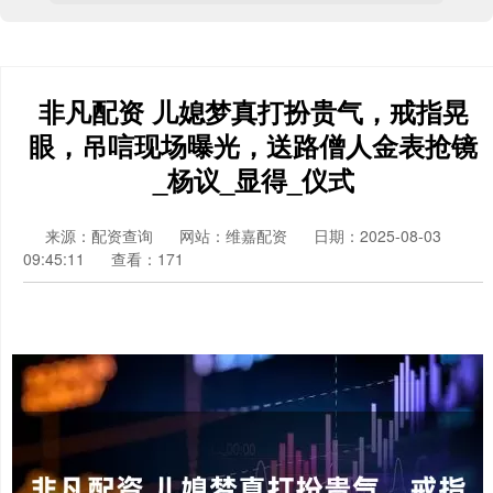
非凡配资 儿媳梦真打扮贵气，戒指晃
眼，吊唁现场曝光，送路僧人金表抢镜
_杨议_显得_仪式
来源：配资查询
网站：维嘉配资
日期：2025-08-03
09:45:11
查看：171