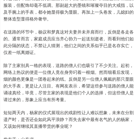
服装，但配饰却毫不低调。那副超大的墨镜和璀璨夺目的大戒指，以
及手腕上的手表，都令她显得极为显眼。再加上一头卷发，儿媳妇的
整体造型显得格外奢华。
在送路的环节中，杨议和梦真这对夫妻并未并肩而行，反倒是各走各
的。通常而言，家庭成员应当齐心协力一起送别逝者。而看到他们如
此分隔的状态，不禁让人猜测，他们之间的关系似乎已是名存实亡，
仅差一纸离婚证。
除了主家别具一格的表现，送路的僧人们也吸引了不少关注。起初，
网络上热议的便是一位僧人竟在身旁叼着一根烟。然而细看后发现，
烟的颜色更像是一团卷起来的纸。反倒是另一位僧人佩戴的那只显眼
的大手表，更是让人注目。有网友表示，希望这些参与送路的僧人能
诵读真经，毕竟，尽管主家的表现是他们个人的选择，但这些僧人是
请过来的，形象上应当有所考量。
短短两天内，杨家的仪式展现出的戏剧性让人难以想象，未来在分割
遗产时，是否还会如此风平浪静？而失去家中最有名气的人的杨家，
又该如何继续其直播带货的事业呢？