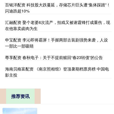
百铭洋配资 科技股大跌蔓延，存储芯片巨头遭“集体踩踏”！
闪迪跌超10%
汇融配资 娶个老婆6次流产，拍戏又被谢霆锋打成重伤，现
在他靠卖卤肉为生
申宝配资 李沁即将霸屏！手握两部古装剧强势来袭，人设
一部比一部吸睛
尊享配资 春秋电子：关于不提前赎回“春23转债”的公告
海南贝格富配资 《南京照相馆》登顶暑期档票房榜 中国电
影主投
推荐资讯