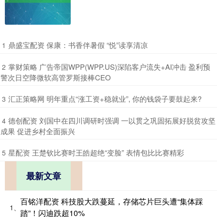
​鼎盛宝配资 保康：书香伴暑假 “悦”读享清凉
1
​掌财策略 广告帝国WPP(WPP.US)深陷客户流失+AI冲击 盈利预
2
警次日空降微软高管罗斯接棒CEO
​汇正策略网 明年重点“涨工资+稳就业”, 你的钱袋子要鼓起来?
3
​德创配资 刘国中在四川调研时强调 一以贯之巩固拓展好脱贫攻坚
4
成果 促进乡村全面振兴
​星配资 王楚钦比赛时王皓超绝“变脸” 表情包比比赛精彩
5
最新文章
百铭洋配资 科技股大跌蔓延，存储芯片巨头遭“集体踩
1、
踏”！闪迪跌超10%