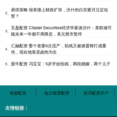
易倍策略 缩表撞上财政扩张，沃什的白宫蜜月注定短
2、
暂？
互盈配资 Citadel Securities经济学家谈沃什：美联储可
3、
能未来一年都不再降息，美元熊市暂停
汇融配资 娶个老婆6次流产，拍戏又被谢霆锋打成重
4、
伤，现在他靠卖卤肉为生
股牛配资 冯宝宝：5岁开始拍戏，两段婚姻，两个儿子
5、
维嘉配资
临沂股票配资
按月配资开户
友情链接：