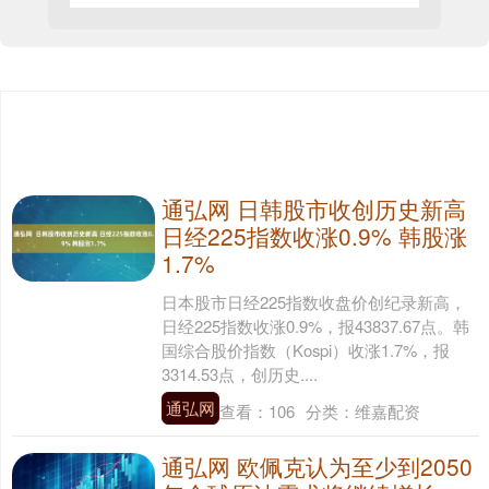
通弘网 日韩股市收创历史新高
日经225指数收涨0.9% 韩股涨
1.7%
日本股市日经225指数收盘价创纪录新高，
日经225指数收涨0.9%，报43837.67点。韩
国综合股价指数（Kospi）收涨1.7%，报
3314.53点，创历史....
通弘网
查看：
106
分类：
维嘉配资
通弘网 欧佩克认为至少到2050