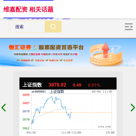
维嘉配资 相关话题
上证指数
3878.92
0.49
0.01%