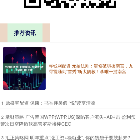
推荐资讯
寻钱网配资 元始法则：潜修破境援南宫，九
霄雷殛剑“首秀”斩太阴教！李唯一揽南宫
​鼎盛宝配资 保康：书香伴暑假 “悦”读享清凉
1
​掌财策略 广告帝国WPP(WPP.US)深陷客户流失+AI冲击 盈利预
2
警次日空降微软高管罗斯接棒CEO
​汇正策略网 明年重点“涨工资+稳就业”, 你的钱袋子要鼓起来?
3