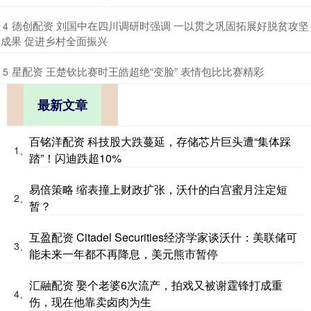
​德创配资 刘国中在四川调研时强调 一以贯之巩固拓展好脱贫攻坚
4
成果 促进乡村全面振兴
​星配资 王楚钦比赛时王皓超绝“变脸” 表情包比比赛精彩
5
最新文章
百铭洋配资 科技股大跌蔓延，存储芯片巨头遭“集体踩
1、
踏”！闪迪跌超10%
易倍策略 缩表撞上财政扩张，沃什的白宫蜜月注定短
2、
暂？
互盈配资 Citadel Securities经济学家谈沃什：美联储可
3、
能未来一年都不再降息，美元熊市暂停
汇融配资 娶个老婆6次流产，拍戏又被谢霆锋打成重
4、
伤，现在他靠卖卤肉为生