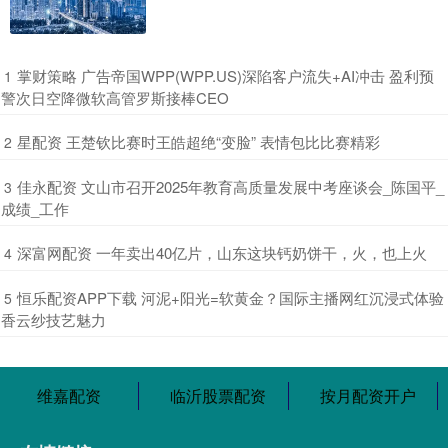
​掌财策略 广告帝国WPP(WPP.US)深陷客户流失+AI冲击 盈利预
1
警次日空降微软高管罗斯接棒CEO
​星配资 王楚钦比赛时王皓超绝“变脸” 表情包比比赛精彩
2
​佳永配资 文山市召开2025年教育高质量发展中考座谈会_陈国平_
3
成绩_工作
​深富网配资 一年卖出40亿片，山东这块钙奶饼干，火，也上火
4
​恒乐配资APP下载 河泥+阳光=软黄金？国际主播网红沉浸式体验
5
香云纱技艺魅力
维嘉配资
临沂股票配资
按月配资开户