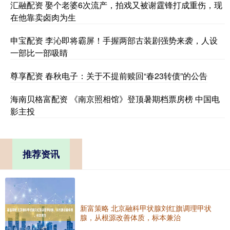
汇融配资 娶个老婆6次流产，拍戏又被谢霆锋打成重伤，现
在他靠卖卤肉为生
申宝配资 李沁即将霸屏！手握两部古装剧强势来袭，人设
一部比一部吸睛
尊享配资 春秋电子：关于不提前赎回“春23转债”的公告
海南贝格富配资 《南京照相馆》登顶暑期档票房榜 中国电
影主投
推荐资讯
新富策略 北京融科甲状腺刘红旗调理甲状
腺，从根源改善体质，标本兼治