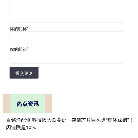
你的昵称
*
你的邮箱
*
提交评论
热点资讯
百铭洋配资 科技股大跌蔓延，存储芯片巨头遭“集体踩踏”！
闪迪跌超10%